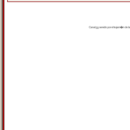
Canal
rss
servido por el
trujam�n
de la