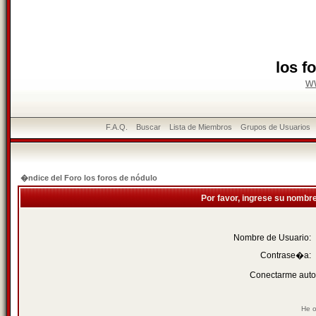
los f
w
F.A.Q.
Buscar
Lista de Miembros
Grupos de Usuarios
�ndice del Foro los foros de nódulo
Por favor, ingrese su nombr
Nombre de Usuario:
Contrase�a:
Conectarme auto
He o