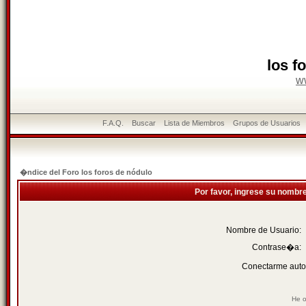
los f
w
F.A.Q.
Buscar
Lista de Miembros
Grupos de Usuarios
�ndice del Foro los foros de nódulo
Por favor, ingrese su nombr
Nombre de Usuario:
Contrase�a:
Conectarme auto
He o