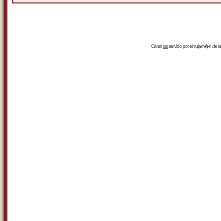
Canal
rss
servido por el
trujam�n
de la