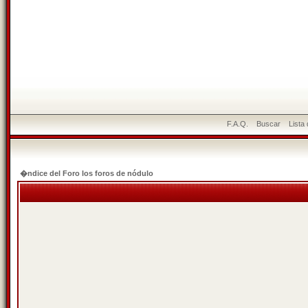
F.A.Q.
Buscar
Lista
�ndice del Foro los foros de nódulo