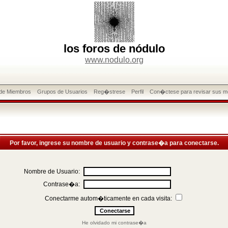
los foros de nódulo
www.nodulo.org
 de Miembros
Grupos de Usuarios
Reg�strese
Perfil
Con�ctese para revisar sus m
Por favor, ingrese su nombre de usuario y contrase�a para conectarse.
Nombre de Usuario:
Contrase�a:
Conectarme autom�ticamente en cada visita:
He olvidado mi contrase�a