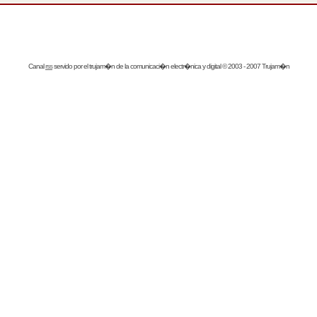
Canal
rss
servido por el
trujam�n
de la comunicaci�n electr�nica y digital © 2003 - 2007 Trujam�n