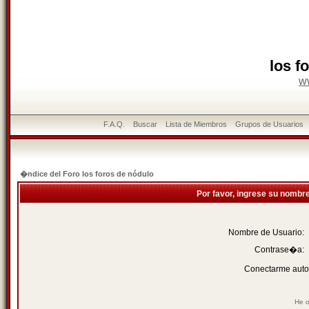
los f
w
F.A.Q.
Buscar
Lista de Miembros
Grupos de Usuarios
�ndice del Foro los foros de nódulo
Por favor, ingrese su nombr
Nombre de Usuario:
Contrase�a:
Conectarme auto
He o