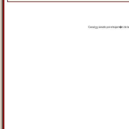
Canal
rss
servido por el
trujam�n
de la