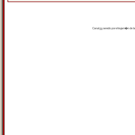
Canal
rss
servido por el
trujam�n
de la