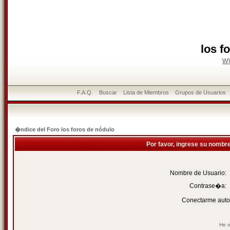
los f
w
F.A.Q.
Buscar
Lista de Miembros
Grupos de Usuarios
�ndice del Foro los foros de nódulo
Por favor, ingrese su nombr
Nombre de Usuario:
Contrase�a:
Conectarme auto
He o