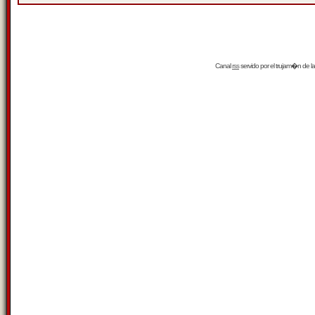
Canal
rss
servido por el
trujam�n
de la