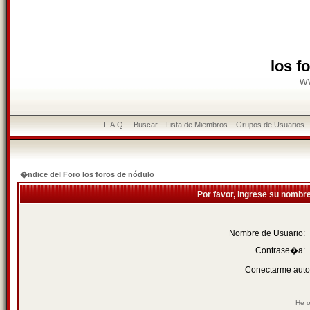
los f
w
F.A.Q.
Buscar
Lista de Miembros
Grupos de Usuarios
�ndice del Foro los foros de nódulo
Por favor, ingrese su nombr
Nombre de Usuario:
Contrase�a:
Conectarme auto
He o