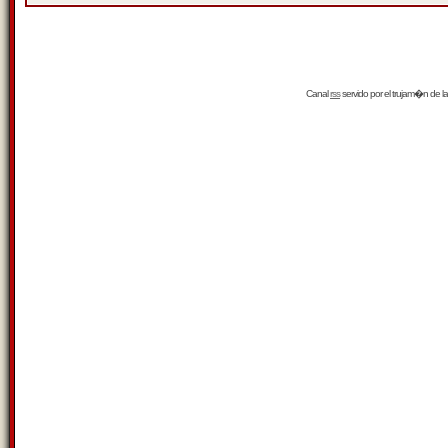
Canal
rss
servido por el
trujam�n
de la