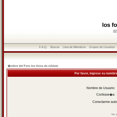
los f
w
F.A.Q.
Buscar
Lista de Miembros
Grupos de Usuarios
�ndice del Foro los foros de nódulo
Por favor, ingrese su nombr
Nombre de Usuario:
Contrase�a:
Conectarme auto
He o