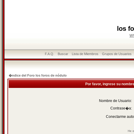
los f
w
F.A.Q.
Buscar
Lista de Miembros
Grupos de Usuarios
�ndice del Foro los foros de nódulo
Por favor, ingrese su nombr
Nombre de Usuario:
Contrase�a:
Conectarme auto
He o