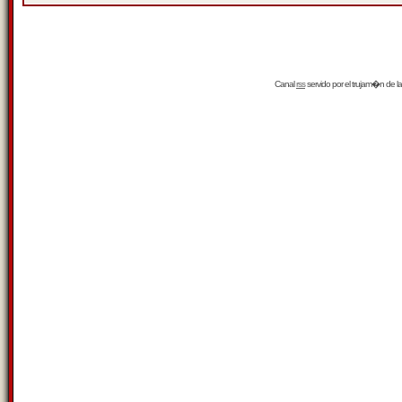
Canal
rss
servido por el
trujam�n
de la