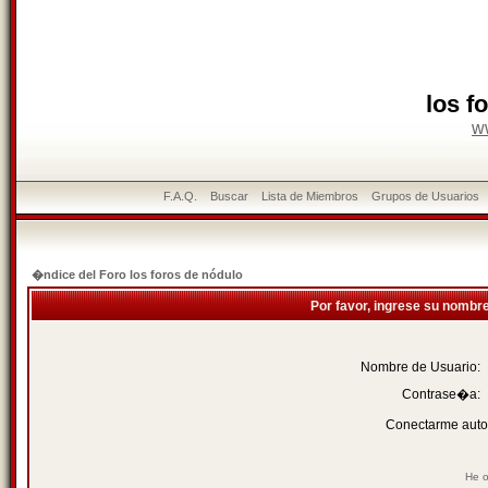
los f
w
F.A.Q.
Buscar
Lista de Miembros
Grupos de Usuarios
�ndice del Foro los foros de nódulo
Por favor, ingrese su nombr
Nombre de Usuario:
Contrase�a:
Conectarme auto
He o