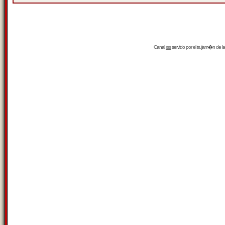
Canal
rss
servido por el
trujam�n
de la