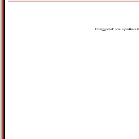
Canal
rss
servido por el
trujam�n
de la