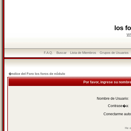
los f
w
F.A.Q.
Buscar
Lista de Miembros
Grupos de Usuarios
�ndice del Foro los foros de nódulo
Por favor, ingrese su nombr
Nombre de Usuario:
Contrase�a:
Conectarme auto
He o