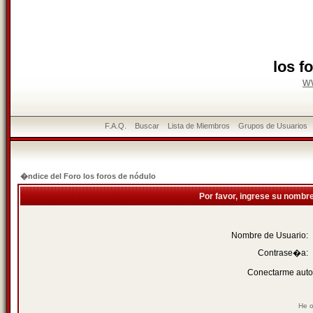
los f
w
F.A.Q.
Buscar
Lista de Miembros
Grupos de Usuarios
�ndice del Foro los foros de nódulo
Por favor, ingrese su nombr
Nombre de Usuario:
Contrase�a:
Conectarme auto
He o