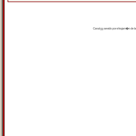
Canal
rss
servido por el
trujam�n
de la