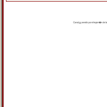
Canal
rss
servido por el
trujam�n
de la