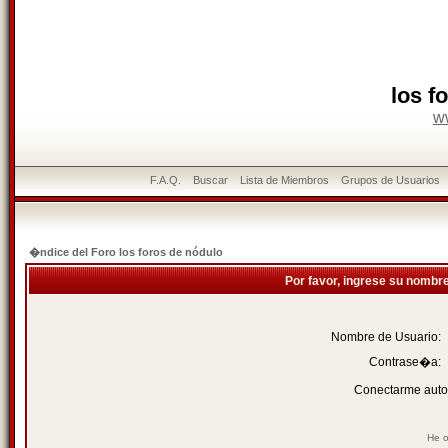
los f
w
F.A.Q.
Buscar
Lista de Miembros
Grupos de Usuarios
�ndice del Foro los foros de nódulo
Por favor, ingrese su nombr
Nombre de Usuario:
Contrase�a:
Conectarme auto
He o