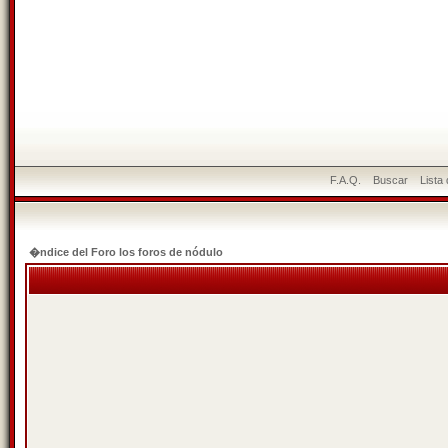
F.A.Q.
Buscar
Lista
�ndice del Foro los foros de nódulo