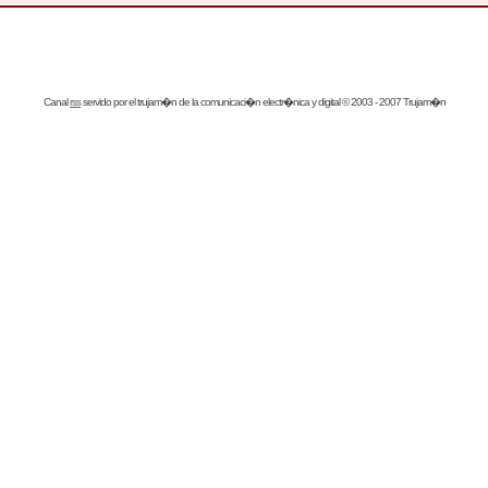
Canal
rss
servido por el
trujam�n
de la comunicaci�n electr�nica y digital © 2003 - 2007 Trujam�n