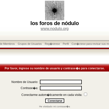
los foros de nódulo
www.nodulo.org
 de Miembros
Grupos de Usuarios
Reg�strese
Perfil
Con�ctese para revisar sus m
Por favor, ingrese su nombre de usuario y contrase�a para conectarse.
Nombre de Usuario:
Contrase�a:
Conectarme autom�ticamente en cada visita:
He olvidado mi contrase�a