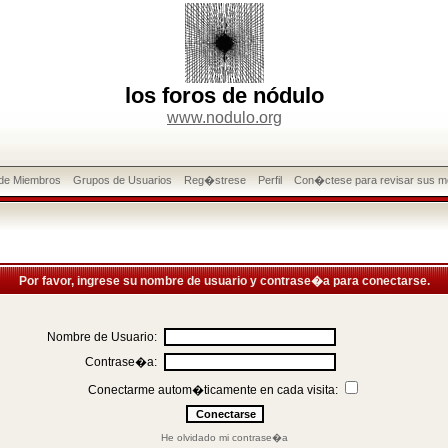
los foros de nódulo
www.nodulo.org
 de Miembros
Grupos de Usuarios
Reg�strese
Perfil
Con�ctese para revisar sus m
Por favor, ingrese su nombre de usuario y contrase�a para conectarse.
Nombre de Usuario:
Contrase�a:
Conectarme autom�ticamente en cada visita:
He olvidado mi contrase�a