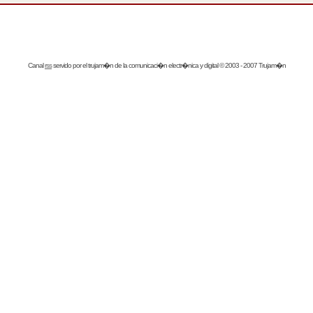
Canal
rss
servido por el
trujam�n
de la comunicaci�n electr�nica y digital © 2003 - 2007 Trujam�n