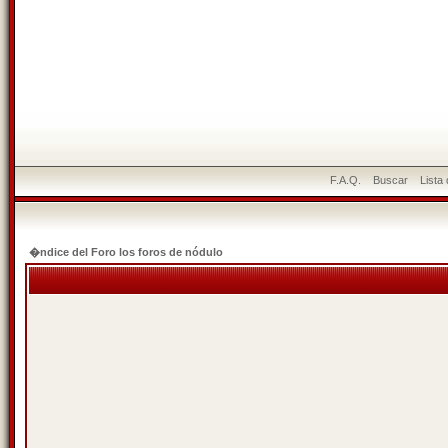
F.A.Q.
Buscar
Lista
�ndice del Foro los foros de nódulo