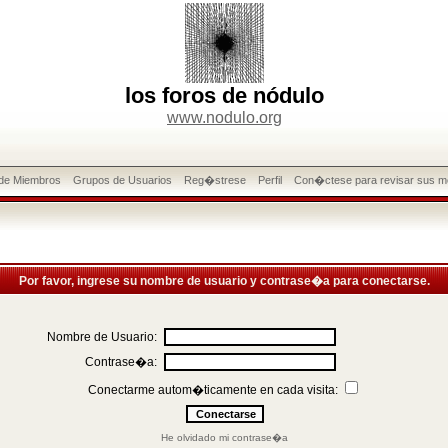
los foros de nódulo
www.nodulo.org
 de Miembros
Grupos de Usuarios
Reg�strese
Perfil
Con�ctese para revisar sus m
Por favor, ingrese su nombre de usuario y contrase�a para conectarse.
Nombre de Usuario:
Contrase�a:
Conectarme autom�ticamente en cada visita:
He olvidado mi contrase�a