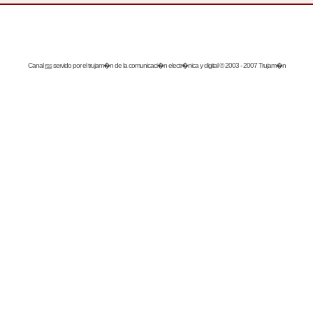
Canal
rss
servido por el
trujam�n
de la comunicaci�n electr�nica y digital © 2003 - 2007 Trujam�n