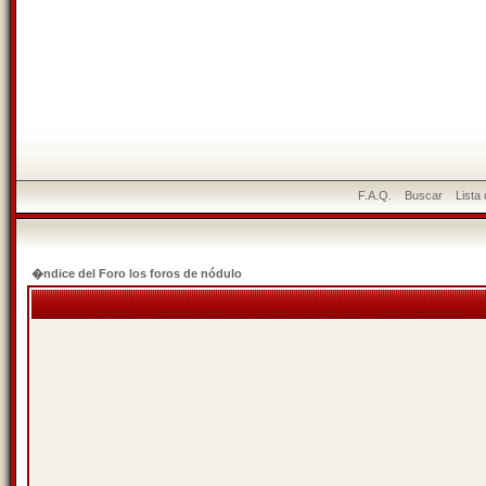
F.A.Q.
Buscar
Lista
�ndice del Foro los foros de nódulo