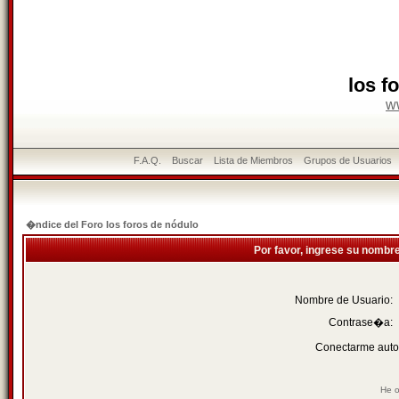
los f
w
F.A.Q.
Buscar
Lista de Miembros
Grupos de Usuarios
�ndice del Foro los foros de nódulo
Por favor, ingrese su nombr
Nombre de Usuario:
Contrase�a:
Conectarme auto
He o