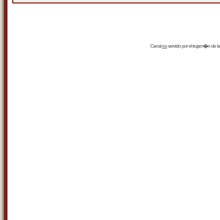
Canal
rss
servido por el
trujam�n
de la