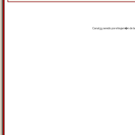
Canal
rss
servido por el
trujam�n
de la