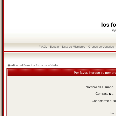
los f
w
F.A.Q.
Buscar
Lista de Miembros
Grupos de Usuarios
�ndice del Foro los foros de nódulo
Por favor, ingrese su nombr
Nombre de Usuario:
Contrase�a:
Conectarme auto
He o