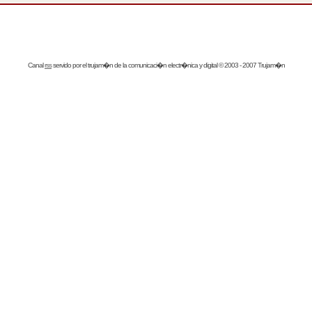
Canal
rss
servido por el
trujam�n
de la comunicaci�n electr�nica y digital © 2003 - 2007 Trujam�n