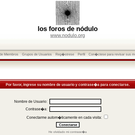
los foros de nódulo
www.nodulo.org
 de Miembros
Grupos de Usuarios
Reg�strese
Perfil
Con�ctese para revisar sus m
Por favor, ingrese su nombre de usuario y contrase�a para conectarse.
Nombre de Usuario:
Contrase�a:
Conectarme autom�ticamente en cada visita:
He olvidado mi contrase�a