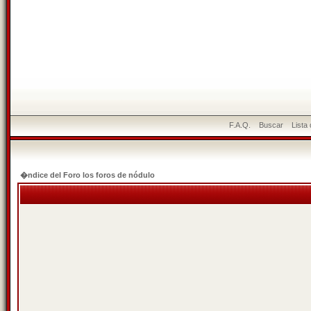
F.A.Q.
Buscar
Lista
�ndice del Foro los foros de nódulo