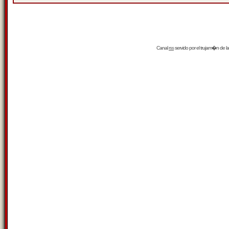
Canal
rss
servido por el
trujam�n
de la