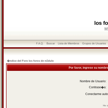
los f
w
F.A.Q.
Buscar
Lista de Miembros
Grupos de Usuarios
�ndice del Foro los foros de nódulo
Por favor, ingrese su nombr
Nombre de Usuario:
Contrase�a:
Conectarme auto
He o