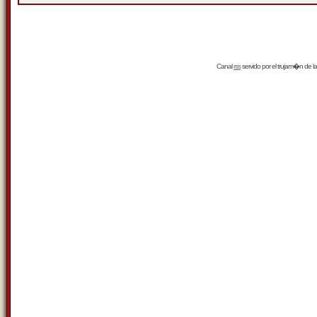
Canal
rss
servido por el
trujam�n
de la