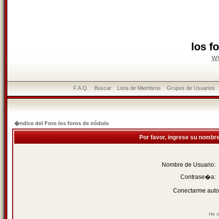
los f
w
F.A.Q.
Buscar
Lista de Miembros
Grupos de Usuarios
�ndice del Foro los foros de nódulo
Por favor, ingrese su nombr
Nombre de Usuario:
Contrase�a:
Conectarme auto
He o