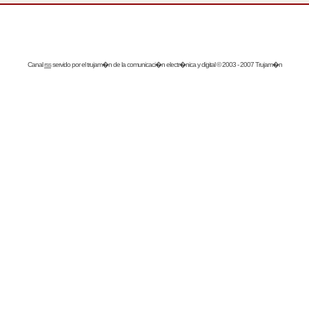
Canal
rss
servido por el
trujam�n
de la comunicaci�n electr�nica y digital © 2003 - 2007 Trujam�n