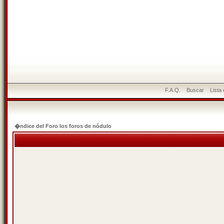
F.A.Q.
Buscar
Lista
�ndice del Foro los foros de nódulo