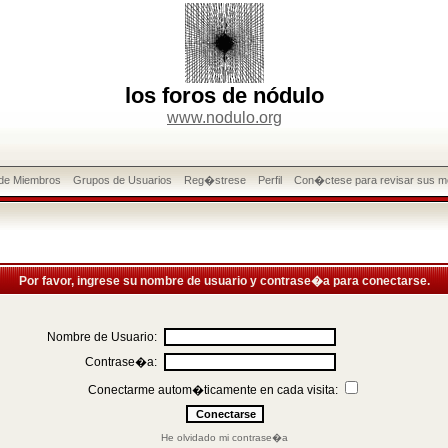
los foros de nódulo
www.nodulo.org
 de Miembros
Grupos de Usuarios
Reg�strese
Perfil
Con�ctese para revisar sus m
Por favor, ingrese su nombre de usuario y contrase�a para conectarse.
Nombre de Usuario:
Contrase�a:
Conectarme autom�ticamente en cada visita:
He olvidado mi contrase�a