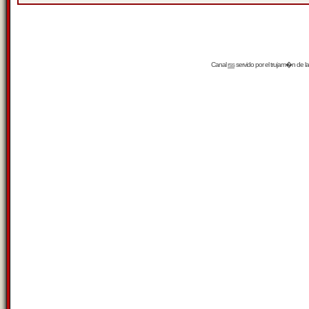
Canal
rss
servido por el
trujam�n
de la