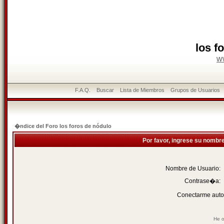
los f
w
F.A.Q.
Buscar
Lista de Miembros
Grupos de Usuarios
�ndice del Foro los foros de nódulo
Por favor, ingrese su nombr
Nombre de Usuario:
Contrase�a:
Conectarme auto
He o