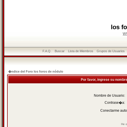
los f
w
F.A.Q.
Buscar
Lista de Miembros
Grupos de Usuarios
�ndice del Foro los foros de nódulo
Por favor, ingrese su nombr
Nombre de Usuario:
Contrase�a:
Conectarme auto
He o