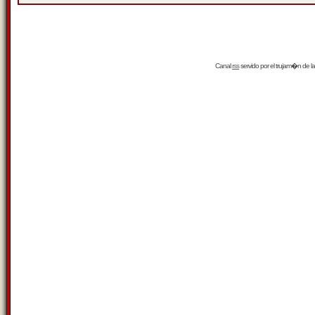
Canal
rss
servido por el
trujam�n
de la