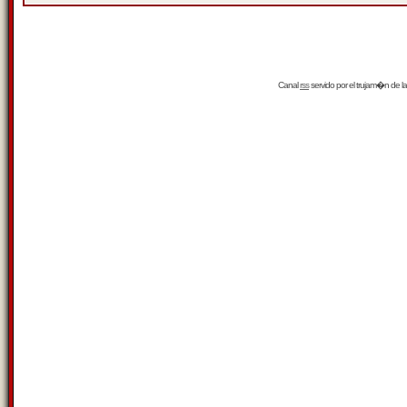
Canal
rss
servido por el
trujam�n
de la