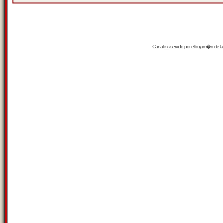
Canal
rss
servido por el
trujam�n
de la