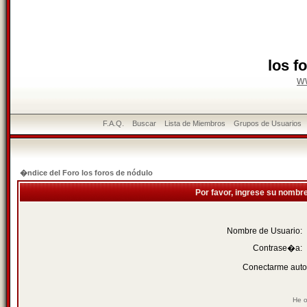
los f
w
F.A.Q.
Buscar
Lista de Miembros
Grupos de Usuarios
�ndice del Foro los foros de nódulo
Por favor, ingrese su nombr
Nombre de Usuario:
Contrase�a:
Conectarme auto
He o