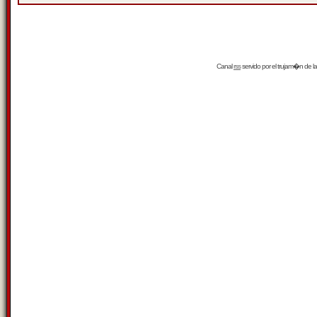
Canal
rss
servido por el
trujam�n
de la