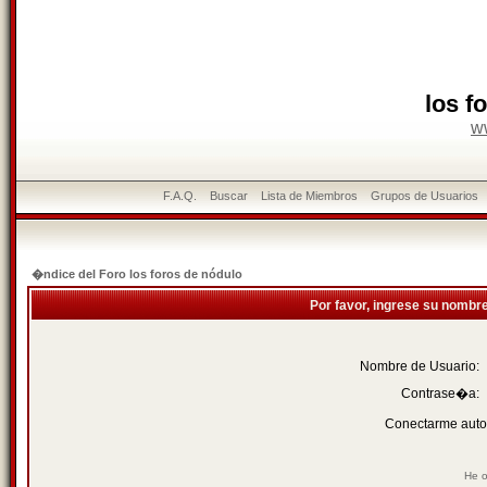
los f
w
F.A.Q.
Buscar
Lista de Miembros
Grupos de Usuarios
�ndice del Foro los foros de nódulo
Por favor, ingrese su nombr
Nombre de Usuario:
Contrase�a:
Conectarme auto
He o