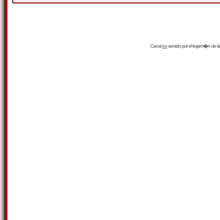
Canal
rss
servido por el
trujam�n
de la