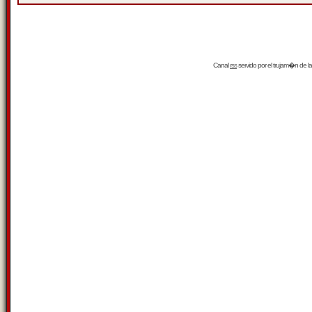
Canal
rss
servido por el
trujam�n
de la