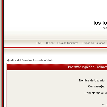
los f
w
F.A.Q.
Buscar
Lista de Miembros
Grupos de Usuarios
�ndice del Foro los foros de nódulo
Por favor, ingrese su nombr
Nombre de Usuario:
Contrase�a:
Conectarme auto
He o