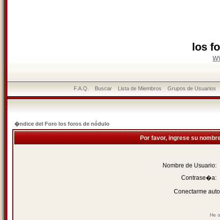
los f
w
F.A.Q.
Buscar
Lista de Miembros
Grupos de Usuarios
�ndice del Foro los foros de nódulo
Por favor, ingrese su nombr
Nombre de Usuario:
Contrase�a:
Conectarme auto
He o