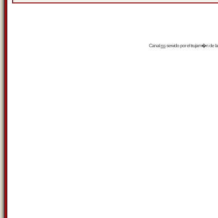
Canal
rss
servido por el
trujam�n
de la