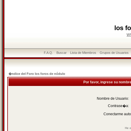
los f
w
F.A.Q.
Buscar
Lista de Miembros
Grupos de Usuarios
�ndice del Foro los foros de nódulo
Por favor, ingrese su nombr
Nombre de Usuario:
Contrase�a:
Conectarme auto
He o