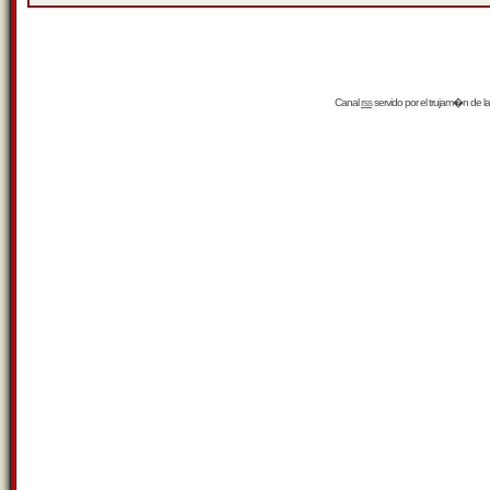
Canal
rss
servido por el
trujam�n
de la