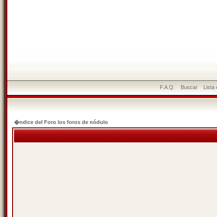
F.A.Q.
Buscar
Lista
�ndice del Foro los foros de nódulo