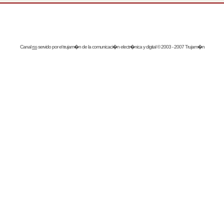
Canal
rss
servido por el
trujam�n
de la comunicaci�n electr�nica y digital © 2003 - 2007 Trujam�n