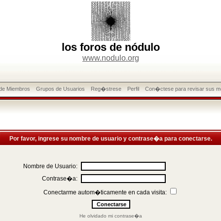
los foros de nódulo
www.nodulo.org
 de Miembros
Grupos de Usuarios
Reg�strese
Perfil
Con�ctese para revisar sus m
Por favor, ingrese su nombre de usuario y contrase�a para conectarse.
Nombre de Usuario:
Contrase�a:
Conectarme autom�ticamente en cada visita:
He olvidado mi contrase�a