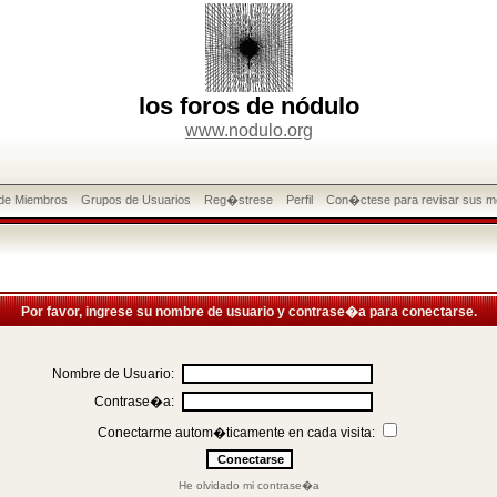
los foros de nódulo
www.nodulo.org
 de Miembros
Grupos de Usuarios
Reg�strese
Perfil
Con�ctese para revisar sus m
Por favor, ingrese su nombre de usuario y contrase�a para conectarse.
Nombre de Usuario:
Contrase�a:
Conectarme autom�ticamente en cada visita:
He olvidado mi contrase�a