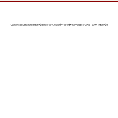
Canal
rss
servido por el
trujam�n
de la comunicaci�n electr�nica y digital © 2003 - 2007 Trujam�n