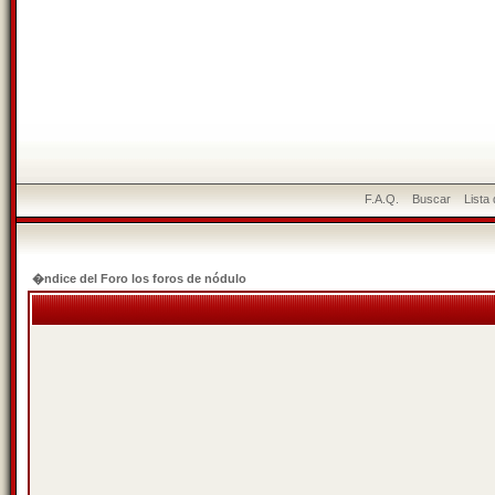
F.A.Q.
Buscar
Lista
�ndice del Foro los foros de nódulo