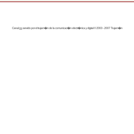
Canal
rss
servido por el
trujam�n
de la comunicaci�n electr�nica y digital © 2003 - 2007 Trujam�n