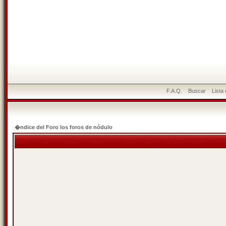
F.A.Q.
Buscar
Lista
�ndice del Foro los foros de nódulo