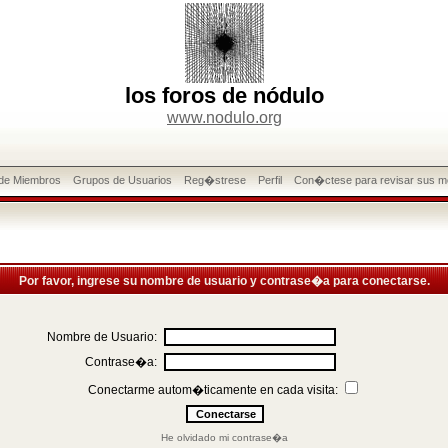
los foros de nódulo
www.nodulo.org
 de Miembros
Grupos de Usuarios
Reg�strese
Perfil
Con�ctese para revisar sus m
Por favor, ingrese su nombre de usuario y contrase�a para conectarse.
Nombre de Usuario:
Contrase�a:
Conectarme autom�ticamente en cada visita:
He olvidado mi contrase�a