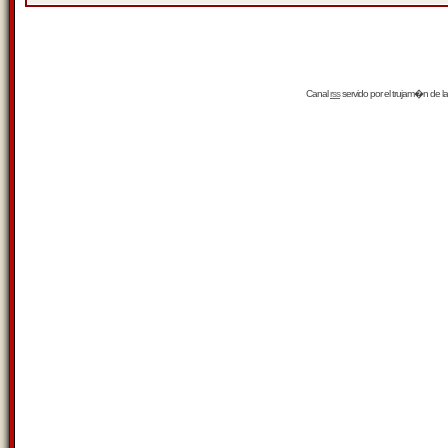
Canal
rss
servido por el
trujam�n
de la