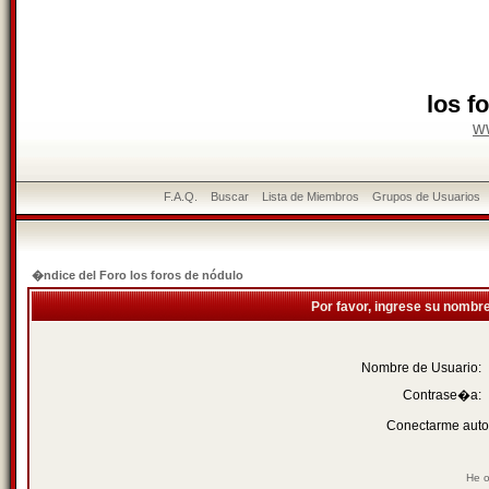
los f
w
F.A.Q.
Buscar
Lista de Miembros
Grupos de Usuarios
�ndice del Foro los foros de nódulo
Por favor, ingrese su nombr
Nombre de Usuario:
Contrase�a:
Conectarme auto
He o