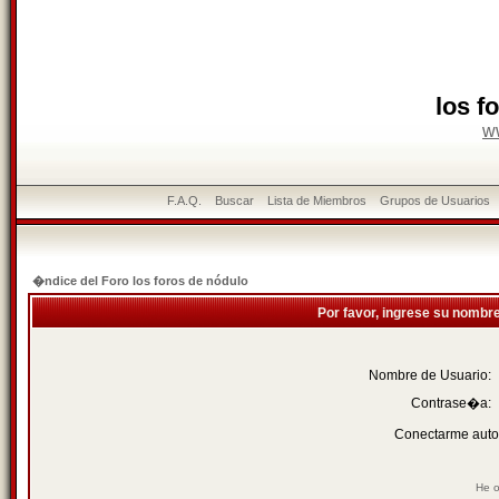
los f
w
F.A.Q.
Buscar
Lista de Miembros
Grupos de Usuarios
�ndice del Foro los foros de nódulo
Por favor, ingrese su nombr
Nombre de Usuario:
Contrase�a:
Conectarme auto
He o