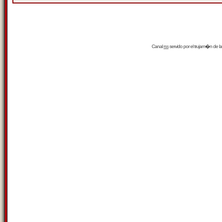
Canal
rss
servido por el
trujam�n
de la