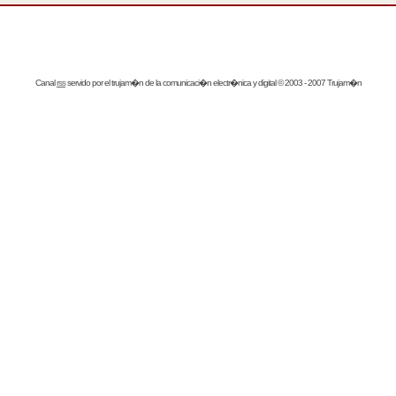
Canal
rss
servido por el
trujam�n
de la comunicaci�n electr�nica y digital © 2003 - 2007 Trujam�n