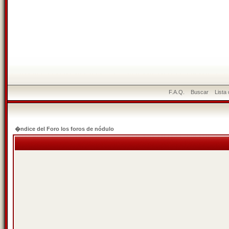
F.A.Q.
Buscar
Lista
�ndice del Foro los foros de nódulo