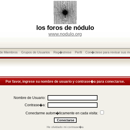
los foros de nódulo
www.nodulo.org
 de Miembros
Grupos de Usuarios
Reg�strese
Perfil
Con�ctese para revisar sus m
Por favor, ingrese su nombre de usuario y contrase�a para conectarse.
Nombre de Usuario:
Contrase�a:
Conectarme autom�ticamente en cada visita:
He olvidado mi contrase�a