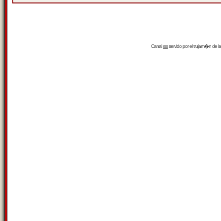
Canal
rss
servido por el
trujam�n
de la