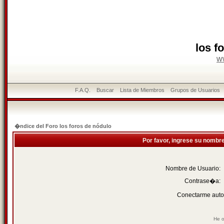
los f
w
F.A.Q.
Buscar
Lista de Miembros
Grupos de Usuarios
�ndice del Foro los foros de nódulo
Por favor, ingrese su nombr
Nombre de Usuario:
Contrase�a:
Conectarme auto
He o