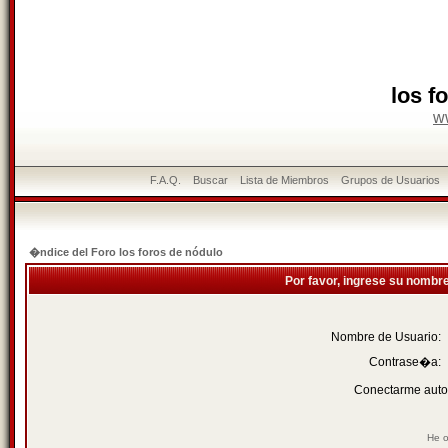
los f
w
F.A.Q.
Buscar
Lista de Miembros
Grupos de Usuarios
�ndice del Foro los foros de nódulo
Por favor, ingrese su nombr
Nombre de Usuario:
Contrase�a:
Conectarme auto
He o