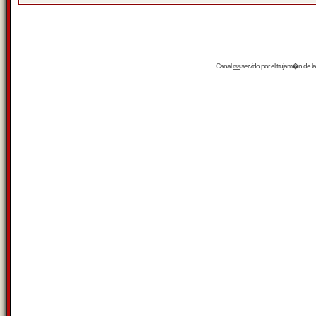
Canal
rss
servido por el
trujam�n
de la