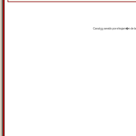
Canal
rss
servido por el
trujam�n
de la