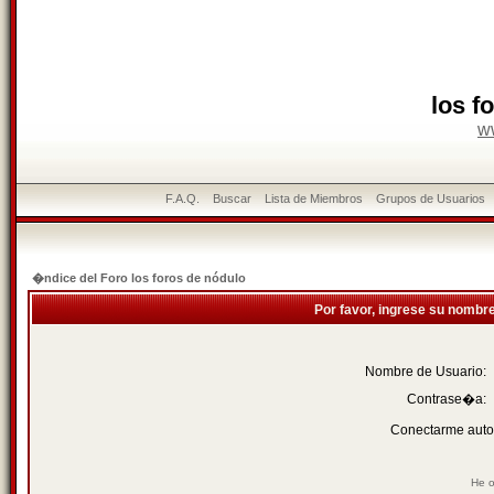
los f
w
F.A.Q.
Buscar
Lista de Miembros
Grupos de Usuarios
�ndice del Foro los foros de nódulo
Por favor, ingrese su nombr
Nombre de Usuario:
Contrase�a:
Conectarme auto
He o