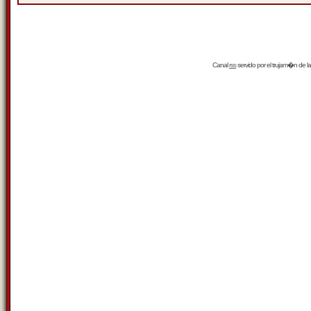
Canal
rss
servido por el
trujam�n
de la