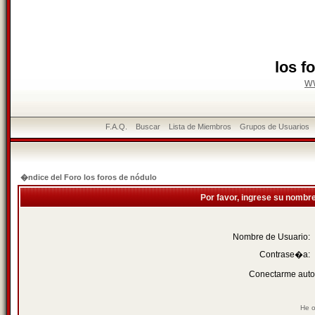
los f
w
F.A.Q.
Buscar
Lista de Miembros
Grupos de Usuarios
�ndice del Foro los foros de nódulo
Por favor, ingrese su nombr
Nombre de Usuario:
Contrase�a:
Conectarme auto
He o