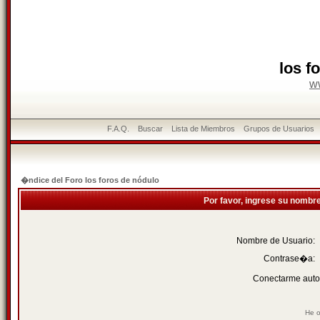
los f
w
F.A.Q.
Buscar
Lista de Miembros
Grupos de Usuarios
�ndice del Foro los foros de nódulo
Por favor, ingrese su nombr
Nombre de Usuario:
Contrase�a:
Conectarme auto
He o