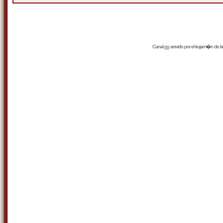
Canal
rss
servido por el
trujam�n
de la