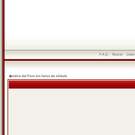
F.A.Q.
Buscar
Lista
�ndice del Foro los foros de nódulo