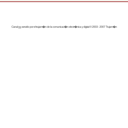
Canal
rss
servido por el
trujam�n
de la comunicaci�n electr�nica y digital © 2003 - 2007 Trujam�n