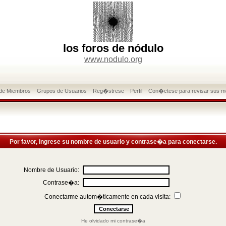
los foros de nódulo
www.nodulo.org
 de Miembros
Grupos de Usuarios
Reg�strese
Perfil
Con�ctese para revisar sus m
Por favor, ingrese su nombre de usuario y contrase�a para conectarse.
Nombre de Usuario:
Contrase�a:
Conectarme autom�ticamente en cada visita:
He olvidado mi contrase�a