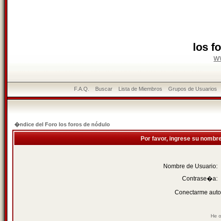
los f
w
F.A.Q.
Buscar
Lista de Miembros
Grupos de Usuarios
�ndice del Foro los foros de nódulo
Por favor, ingrese su nombr
Nombre de Usuario:
Contrase�a:
Conectarme auto
He o