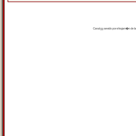
Canal
rss
servido por el
trujam�n
de la