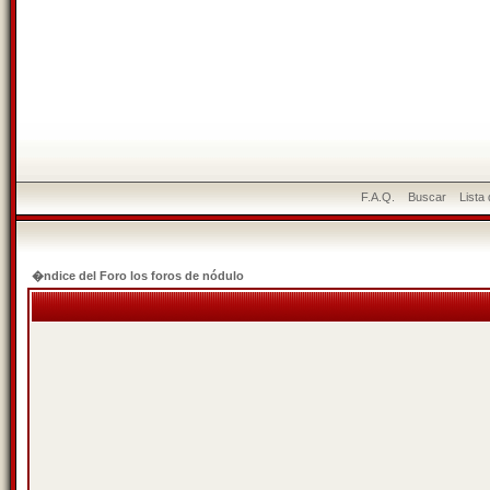
F.A.Q.
Buscar
Lista
�ndice del Foro los foros de nódulo