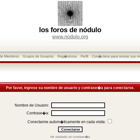
los foros de nódulo
www.nodulo.org
 de Miembros
Grupos de Usuarios
Reg�strese
Perfil
Con�ctese para revisar sus m
Por favor, ingrese su nombre de usuario y contrase�a para conectarse.
Nombre de Usuario:
Contrase�a:
Conectarme autom�ticamente en cada visita:
He olvidado mi contrase�a