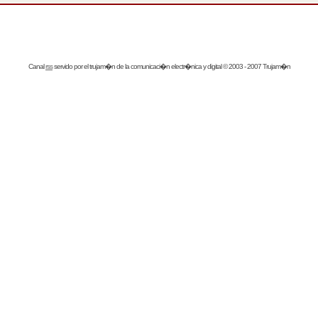
Canal
rss
servido por el
trujam�n
de la comunicaci�n electr�nica y digital © 2003 - 2007 Trujam�n