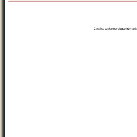
Canal
rss
servido por el
trujam�n
de la