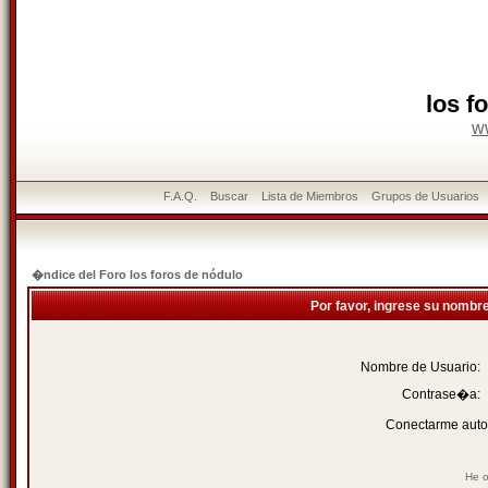
los f
w
F.A.Q.
Buscar
Lista de Miembros
Grupos de Usuarios
�ndice del Foro los foros de nódulo
Por favor, ingrese su nombr
Nombre de Usuario:
Contrase�a:
Conectarme auto
He o