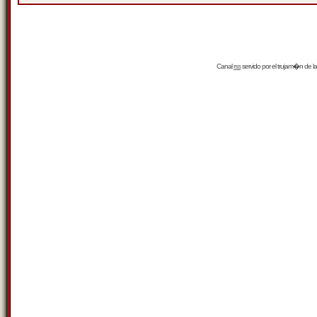
Canal
rss
servido por el
trujam�n
de la