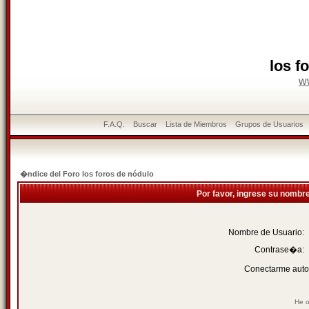
los f
w
F.A.Q.
Buscar
Lista de Miembros
Grupos de Usuarios
�ndice del Foro los foros de nódulo
Por favor, ingrese su nombr
Nombre de Usuario:
Contrase�a:
Conectarme auto
He o