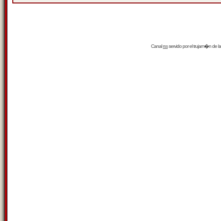
Canal
rss
servido por el
trujam�n
de la