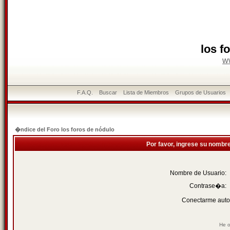
los f
w
F.A.Q.
Buscar
Lista de Miembros
Grupos de Usuarios
�ndice del Foro los foros de nódulo
Por favor, ingrese su nombr
Nombre de Usuario:
Contrase�a:
Conectarme auto
He o