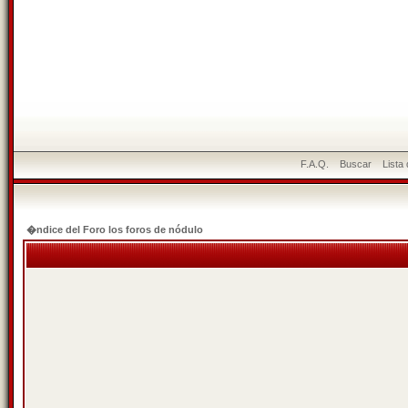
F.A.Q.
Buscar
Lista
�ndice del Foro los foros de nódulo