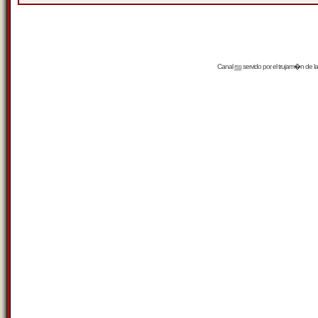
Canal
rss
servido por el
trujam�n
de la