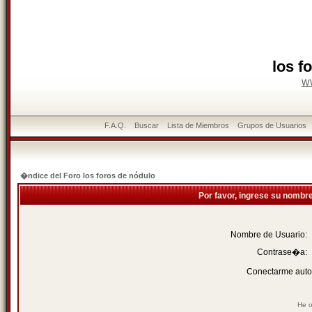
los f
w
F.A.Q.
Buscar
Lista de Miembros
Grupos de Usuarios
�ndice del Foro los foros de nódulo
Por favor, ingrese su nombr
Nombre de Usuario:
Contrase�a:
Conectarme auto
He o