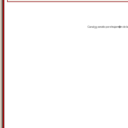
Canal
rss
servido por el
trujam�n
de la