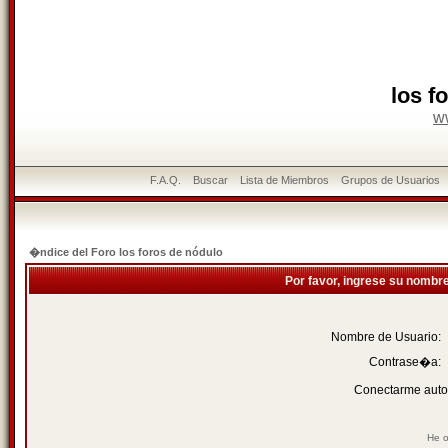
los f
w
F.A.Q.
Buscar
Lista de Miembros
Grupos de Usuarios
�ndice del Foro los foros de nódulo
Por favor, ingrese su nombr
Nombre de Usuario:
Contrase�a:
Conectarme auto
He o